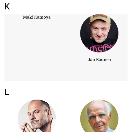
K
Maki Kamoya
Jan Kounen
L