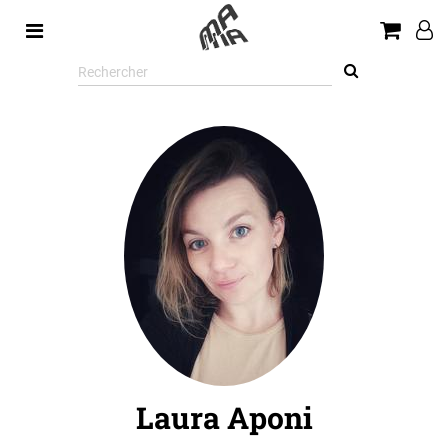
Rechercher
sur
le
site
Laura Aponi