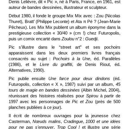
Denis Lelièvre, dit « Pic », né à Paris, France, en 1961, est
auteur de bandes dessinées, illustrateur et sculpteur.
Début 1980, il fonde le groupe Mix Mix avec : Zou (Nicolas
Thuret), Bratt’ (Philippe Leconte) et Ata π Pé ? (Jean-Marie
Pêcheux). Les Mix Mix publient un album éponyme dans la
prestigieuse collection « 30/40 » (cm !) chez Futuropolis,
puis un comix encarté dans
Zoulou
n°2 :
Guedji
.
Pic s’illustre dans le “street art” et ses pochoirs
apparaissent dans les deux premiers livres français
consacrés au sujet :
Pochoirs à la Une
, éd. Parallèles
(1986), et le
Livre du graffiti
, de Denis Riout, éd.
Alternatives, 1990).
Pic publie ensuite
Une farce pour deux dindons
(éd.
Futuropolis, collection « X », 1987) suivi par un album,
45
tours de magie en bandes dessinées
(Albin Michel, 2004),
réunissant des histoires réalisées pour
Spirou
à partir de
1997 avec les personnages de
Pic et Zou
(près de 500
planches publiées à ce jour).
Il écrit de nombreux ouvrages pour la jeunesse chez
Casterman,
Nœuds malins
,
Cradingue
,
1000 et une idées
pour ne pas s’ennuyer
,
Trop Cool !
et illustre une série