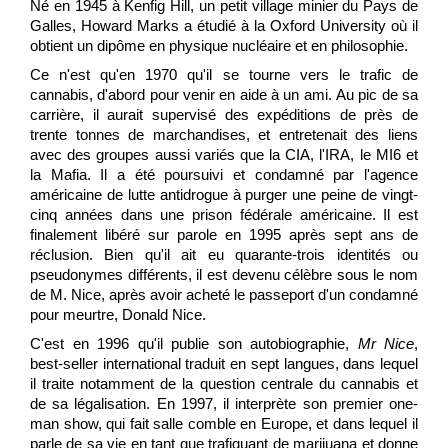
Né en 1945 à Kenfig Hill, un petit village minier du Pays de
Galles, Howard Marks a étudié à la Oxford University où il
obtient un dipôme en physique nucléaire et en philosophie.
Ce n'est qu'en 1970 qu'il se tourne vers le trafic de
cannabis, d'abord pour venir en aide à un ami. Au pic de sa
carrière, il aurait supervisé des expéditions de près de
trente tonnes de marchandises, et entretenait des liens
avec des groupes aussi variés que la CIA, l'IRA, le MI6 et
la Mafia. Il a été poursuivi et condamné par l'agence
américaine de lutte antidrogue à purger une peine de vingt-
cinq années dans une prison fédérale américaine. Il est
finalement libéré sur parole en 1995 après sept ans de
réclusion. Bien qu'il ait eu quarante-trois identités ou
pseudonymes différents, il est devenu célèbre sous le nom
de M. Nice, après avoir acheté le passeport d'un condamné
pour meurtre, Donald Nice.
C'est en 1996 qu'il publie son autobiographie,
Mr Nice
,
best-seller international traduit en sept langues, dans lequel
il traite notamment de la question centrale du cannabis et
de sa légalisation. En 1997, il interprète son premier one-
man show, qui fait salle comble en Europe, et dans lequel il
parle de sa vie en tant que trafiquant de marijuana et donne