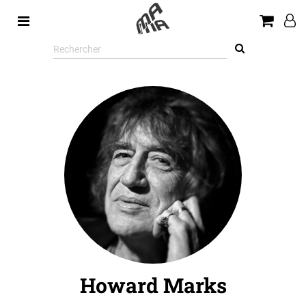
Rechercher
sur
le
site
Howard Marks