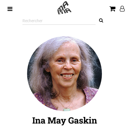
Rechercher
sur
le
site
Ina May Gaskin