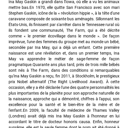
Ina May Gaskin a grandi dans l'Iowa, où elle a vu les animaux
mettre bas.En 1970, elle quitte San Francisco avec son mari
Stephen Gaskin, icône de la « révolution hippie », à la tête d'une
caravane composée de soixante bus aménagés. Sillonnant les
États-Unis, ils finissent par s'arrêter dans le Tennessee rural où
ils fondent une communauté, The Farm, qui a été décrite
comme « le premier écovillage dans le monde ». De façon
imprévue, l'une des femmes du groupe met au monde un bébé,
secondée par Ina May, qui a déjà un enfant. Cette première
naissance est une révélation et, dans un premier temps, Ina
May va apprendre le métier de sage-femme de façon
pragmatique.Quarante ans plus tard, près de trois mille bébés
sont nés à The Farm, dans des conditions si remarquables
qu'Ina May Gaskin a reçu, fin 2011, à Stockholm, le prestigieux
prix Nobel alternatif (The Right Livelihood Award). À cette
occasion, elle y a été déclarée l'une des quatre personnalités les
plus importantes de la planète pour son approche naturelle de
la naissance, approche qui a démontré, chiffres à l'appui, son
excellence pour la santé et le bien-être de la mère et de
l'enfant.En 2009, la faculté de médecine de Thames Valley
(Londres) avait déjà mis Ina May Gaskin à l'honneur en lui
accordant le titre de docteur honoris causa. Enfin, honneur
suprême, elle est la seule femme dont le nom ait été donné à