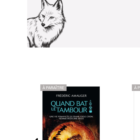
À PARAÎTRE
À 