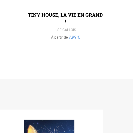
TINY HOUSE, LA VIE EN GRAND
LES 
!
LISE GALLOIS
7,99 €
À partir de