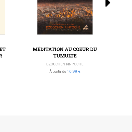
 ET
MÉDITATION AU COEUR DU
KIT
R
TUMULTE
DZOGCHEN RINPOCHE
16,99 €
À partir de