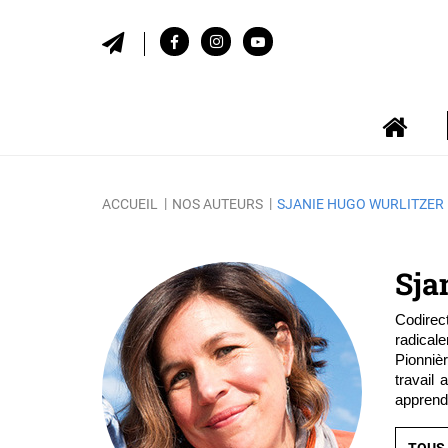
ACCUEIL
NOS AUTEURS
SJANIE HUGO WURLITZER
Sja
Codirec
radical
Pionniè
travail
apprendr