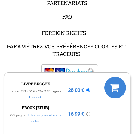
PARTENARIATS
FAQ
FOREIGN RIGHTS
PARAMÉTREZ VOS PRÉFÉRENCES COOKIES ET
TRACEURS
LIVRE BROCHÉ
28,00 €
format 139 x 219 x 26
272 pages
MENTIONS LÉGALES
En stock
CHARTE DES DONNÉES PERSONNELLES
EBOOK [EPUB]
CONDITIONS GÉNÉRALES DE VENTE
16,99 €
272 pages
Téléchargement après
CONDITIONS GÉNÉRALES D'UTILISATION
achat
CHARTE DE RÉFÉRENCEMENT