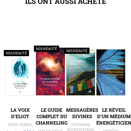
ILS ONT AUSSI ACHETÉ
NOUVEAUTÉ
NOUVEAUTÉ
NOUVEAUTÉ
LA VOIX
LE GUIDE
MESSAGÈRES
LE RÉVEIL
D'ELIOT
COMPLET DU
DIVINES
D'UN MÉDIUM
CHANNELING
ÉNERGÉTICIE
PEGGY REBOUL
STEPHANIE
GUYER-STEVENS
,