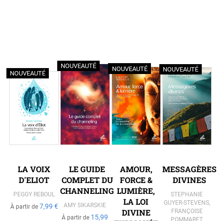
NOUVEAUTÉ
NOUVEAUTÉ
NOUVEAUTÉ
NOUVEAUTÉ
LA VOIX
LE GUIDE
AMOUR,
MESSAGÈRES
D'ELIOT
COMPLET DU
FORCE &
DIVINES
CHANNELING
LUMIÈRE,
PEGGY REBOUL
STEPHANIE
LA LOI
GUYER-STEVENS
,
AMY SIKARSKIE
7,99 €
À partir de
DIVINE
FRANÇOISE
15,99
À partir de
POMMARET