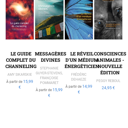
LE GUIDE
MESSAGÈRES
LE RÉVEIL
CONSCIENCES
COMPLET DU
DIVINES
D'UN MÉDIUM
ANIMALES -
CHANNELING
ÉNERGÉTICIEN
NOUVELLE
STEPHANIE
ÉDITION
GUYER-STEVENS
,
AMY SIKARSKIE
FRÉDÉRIC
FRANÇOISE
DEHAEZE
PEGGY REBOUL
15,99
À partir de
POMMARET
14,99
À partir de
€
24,95 €
15,99
À partir de
€
€