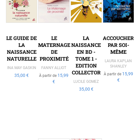
LE GUIDE DE
LE
LA
ACCOUCHER
LA
MATERNAGE
NAISSANCE
PAR SOI-
NAISSANCE
DE
EN BD -
MÊME
NATURELLE
PROXIMITÉ
TOME 1 -
LAURA KAPLAN
EDITION
SHANLEY
INA MAY GASKIN
FANNY ALLIOT
COLLECTOR
15,99
À partir de
35,00 €
15,99
À partir de
€
€
LUCILE GOMEZ
35,00 €