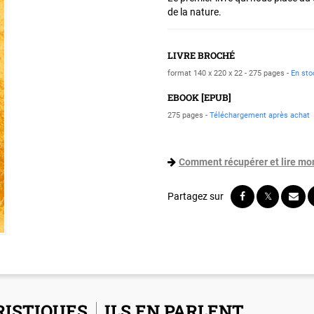
de la nature.
LIVRE BROCHÉ
format 140 x 220 x 22
275 pages
En sto
EBOOK [EPUB]
275 pages
Téléchargement après achat
Comment récupérer et lire mo
ISTIQUES
ILS EN PARLENT