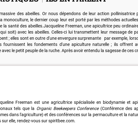
 massive des abeilles. Or nous dépendons de leur action pollinisatric
a monoculture, le dernier coup leur est porté par les méthodes actuelles 
 la santé des abeilles.Jacqueline Freeman, une apicultrice peu ordinaire,
le qui soit) avec les abeilles. Celles-ci lui transmettent leur message d
t ; elles sont en outre d'une envergure surprenante par exemple, lorsqu
 fournissent les fondements d'une apiculture naturelle ; ils offrent 
que avec le petit peuple de la ruche. Après avoir entendu la sagesse de ces
queline Freeman est une agricultrice spécialisée en biodynamie et apic
ionaux tels que la
Organic Beekeepers Conference
(Conférence des api
mes dans l'agriculture) et des conférences sur la permaculture et la natur
s sur elle, rendez-vous sur spiritbee.com.