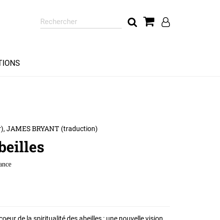
Rechercher
sur
le
site
TIONS
JAMES BRYANT
),
(traduction)
beilles
dance
oeur de la spiritualité des abeilles ; une nouvelle vision