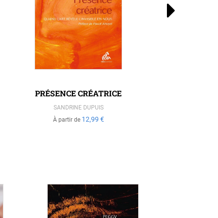
PRÉSENCE CRÉATRICE
LA 
SANDRINE DUPUIS
MICHE
12,99 €
À partir de