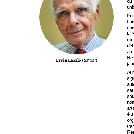
du 
uni
En 
Lai
con
la 
mon
déb
au 
Res
Ervin Laszlo
(auteur)
jam
Aut
sig
aut
sér
sou
nom
art
élu
org
tra
Res