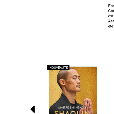
Erv
Can
est
Ass
été
NOUVEAUTÉ