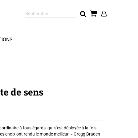
Rechercher
sur
le
site
TIONS
te de sens
ordinaire à tous égards, qui s'est déployée à la fois
ses choix ont rendu le monde meilleur. » Gregg Braden