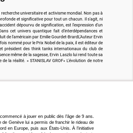
, recherche universitaire et activisme mondial. Non pas à
ofonde et significative pour tout un chacun. Il s'agit, ni
 accident dépourvu de signification, est l'expression d'un
.Dans cet univers quantique fait d'interdépendances et
duit de l'américain par Emilie Gourdet-BrardL'Auteur Ervin
ois nommé pour le Prix Nobel de la paix, il est éditeur de
 et président des think tanks internationaux du club de
ssence même de la sagesse, Ervin Laszlo lui rend toute sa
 de la réalité. » STANISLAV GROF« L'évolution de notre
a commencé à jouer en public dès l’âge de 9 ans.
e de Genève lui a permis de franchir le rideau de
ord en Europe, puis aux États-Unis. À l’initiative