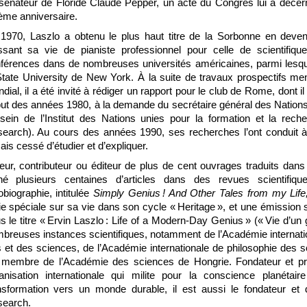
sénateur de Floride Claude Pepper, un acte du Congrès lui a décern
ème anniversaire.
1970, Laszlo a obtenu le plus haut titre de la Sorbonne en deve
ssant sa vie de pianiste professionnel pour celle de scientifiq
férences dans de nombreuses universités américaines, parmi lesque
State University de New York. À la suite de travaux prospectifs mené
dial, il a été invité à rédiger un rapport pour le club de Rome, dont i
ut des années 1980, à la demande du secrétaire général des Nations u
sein de l’Institut des Nations unies pour la formation et la reche
earch). Au cours des années 1990, ses recherches l’ont conduit à 
ais cessé d’étudier et d’expliquer.
eur, contributeur ou éditeur de plus de cent ouvrages traduits dans
né plusieurs centaines d’articles dans des revues scientifi
obiographie, intitulée
Simply Genius ! And Other Tales from my Lif
ie spéciale sur sa vie dans son cycle « Heritage », et une émission 
s le titre « Ervin Laszlo : Life of a Modern-Day Genius » (« Vie d’
breuses instances scientifiques, notamment de l’Académie internat
s et des sciences, de l’Académie internationale de philosophie des 
 membre de l’Académie des sciences de Hongrie. Fondateur et pr
anisation internationale qui milite pour la conscience planéta
nsformation vers un monde durable, il est aussi le fondateur et 
earch.