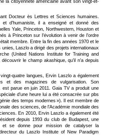
é la citoyenneté américaine avant son vingt-et-
nant Docteur ès Lettres et Sciences humaines.
ue et d’humaniste, il a enseigné et donné des
lles Yale, Princeton, Northwestern, Houston et
s à Princeton sur l’évolution à venir de l’ordre
l était membre. Entre la fin des années 1970 et le
nies, Laszlo a dirigé des projets internationaux
rche (United Nations Institute for Training and
découvrir le champ akashique, qu’il n’a depuis
 vingt-quatre langues, Ervin Laszlo a également
ques et des magazines de vulgarisation. Son
e,
est parue en juin 2011. Gaia TV a produit une
spéciale d’une heure lui a été consacrée sur pbs
un génie des temps modernes »). Il est membre de
ionale des sciences, de l’Académie mondiale des
sciences. En 2010, Ervin Laszlo a également été
ésident depuis 1993 du club de Budapest, une
ire et se donne pour mission de catalyser la
directeur du Laszlo Institute of New Paradigm