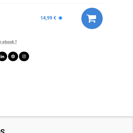
14,99 €
n ebook ?
OS