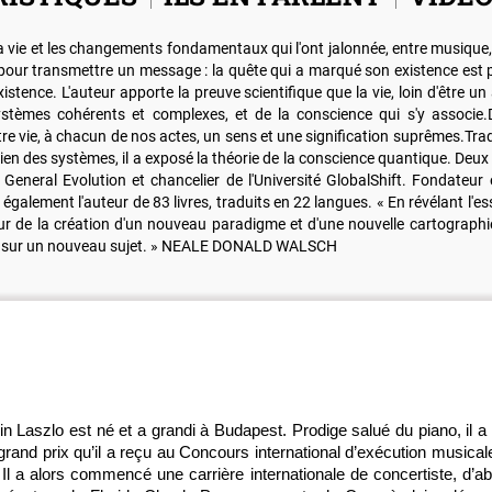
 sa vie et les changements fondamentaux qui l'ont jalonnée, entre musique
s pour transmettre un message : la quête qui a marqué son existence est pr
istence. L'auteur apporte la preuve scientifique que la vie, loin d'être un
 systèmes cohérents et complexes, et de la conscience qui s'y associe
tre vie, à chacun de nos actes, un sens et une signification suprêmes.Tra
en des systèmes, il a exposé la théorie de la conscience quantique. Deux f
 General Evolution et chancelier de l'Université GlobalShift. Fondateur
également l'auteur de 83 livres, traduits en 22 langues. « En révélant l'e
de la création d'un nouveau paradigme et d'une nouvelle cartographie
che sur un nouveau sujet. » NEALE DONALD WALSCH
in Laszlo est né et a grandi à Budapest. Prodige salué du piano, il 
grand prix qu’il a reçu au Concours international d’exécution musical
. Il a alors commencé une carrière internationale de concertiste, d’ab