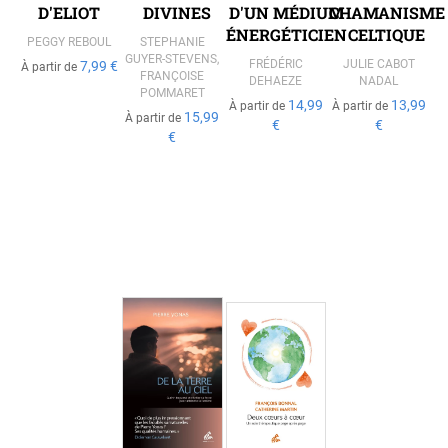
D'ELIOT
DIVINES
D'UN MÉDIUM
CHAMANISME
ÉNERGÉTICIEN
CELTIQUE
PEGGY REBOUL
STEPHANIE
GUYER-STEVENS
,
FRÉDÉRIC
JULIE CABOT
7,99 €
À partir de
FRANÇOISE
DEHAEZE
NADAL
POMMARET
14,99
13,99
À partir de
À partir de
15,99
À partir de
€
€
€