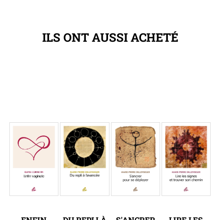
ILS ONT AUSSI ACHETÉ
ENFIN
DU REPLI À
S'ANCRER
LIRE LES