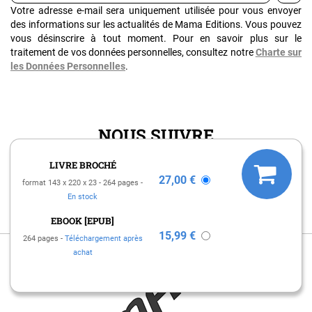
Votre adresse e-mail sera uniquement utilisée pour vous envoyer
des informations sur les actualités de Mama Editions. Vous pouvez
vous désinscrire à tout moment. Pour en savoir plus sur le
traitement de vos données personnelles, consultez notre
Charte sur
les Données Personnelles
.
NOUS SUIVRE
Pour découvrir toute l'actualité de Mama Éditions, rejoignez-nous
LIVRE BROCHÉ
sur les réseaux sociaux !
27,00 €
format 143 x 220 x 23
264 pages
En stock
EBOOK [EPUB]
15,99 €
264 pages
Téléchargement après
achat