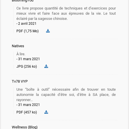
BloomingYou
Ce livre propose quantité de techniques et d’exercices pour
mieux vivre et faire face aux épreuves de la vie. Le tout
éclairé par la sagesse chinoise.
2 avril 2021
PDF (1,75 Mo)
Natives
À lire.
31 mars 2021
JPG (256 ko)
Tv78 VYP
Une “boîte à outil” nécessaire afin de trouver en toute
autonomie la capacité d’être soi, d’être à SA place, de
rayonner…
31 mars 2021
PDF (457 ko)
Wellness (Blog)