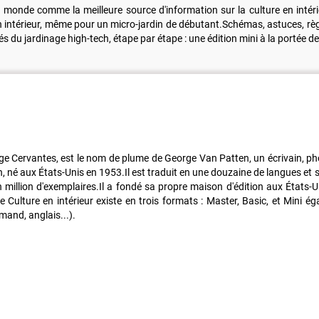
 monde comme la meilleure source d'information sur la culture en intéri
n intérieur, même pour un micro-jardin de débutant.Schémas, astuces, règl
lés du jardinage high-tech, étape par étape : une édition mini à la portée de
ge Cervantes, est le nom de plume de George Van Patten, un écrivain, ph
h, né aux États-Unis en 1953.Il est traduit en une douzaine de langues et s
n million d'exemplaires.Il a fondé sa propre maison d'édition aux États-
te Culture en intérieur existe en trois formats : Master, Basic, et Mini 
emand, anglais...).