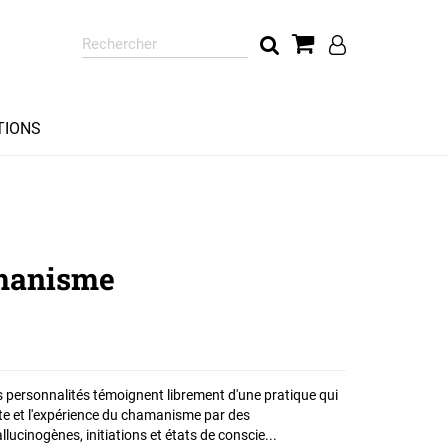
Rechercher
sur
le
site
TIONS
amanisme
is personnalités témoignent librement d'une pratique qui
rte et l'expérience du chamanisme par des
lucinogènes, initiations et états de conscie...