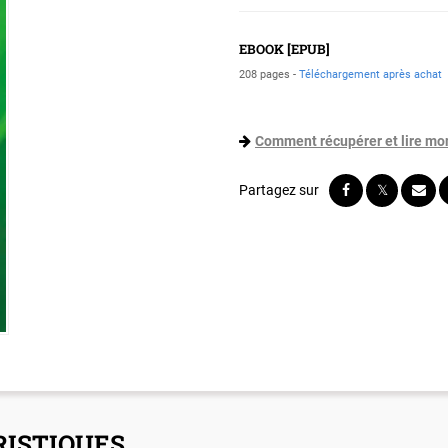
EBOOK [EPUB]
208 pages
Téléchargement après achat
Comment récupérer et lire mo
ISTIQUES