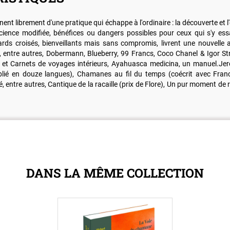
gnent librement d'une pratique qui échappe à l'ordinaire : la découverte 
nscience modifiée, bénéfices ou dangers possibles pour ceux qui s'y e
gards croisés, bienveillants mais sans compromis, livrent une nouvelle
é, entre autres, Dobermann, Blueberry, 99 Francs, Coco Chanel & Igor Str
me et Carnets de voyages intérieurs, Ayahuasca medicina, un manuel.J
blié en douze langues), Chamanes au fil du temps (coécrit avec Franc
é, entre autres, Cantique de la racaille (prix de Flore), Un pur moment de roc
DANS LA MÊME COLLECTION