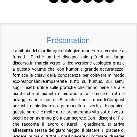
Présentation
La bibbia del giardinaggio biologico moderno in versione a
fumetti. Perché un bel disegno vale più di un lungo
discorso.In marcia verso la riconversione ecologica grazie
a questo volume che, con humor e grande accuratezza,
fornisce le chiavi della conoscenza per coltivare in modo
eco-responsabile.Imparerete tutto sull'humus, sui semi,
sugli insetti utili e sulle pratiche che fanno bene sia alle
piante che al pianeta e aiutano a far crescere frutti e
ortaggi sani e gustosi.E anche fiori stupendi.Compost
bokashi o biodinamico, permacultura, vortex, bioponica:
queste parole, e molte altre, prenderanno vita sotto i vostri
occhi e non avranno più alcun segreto.Con i disegni di Pic,
che racconta il lavoro di Karel il giardiniere, si arriva
all'essenza stessa del giardinaggio: il piacere. Il piacere di
leggere, prima di tutto! E poi il piacere di coltivare, di veder