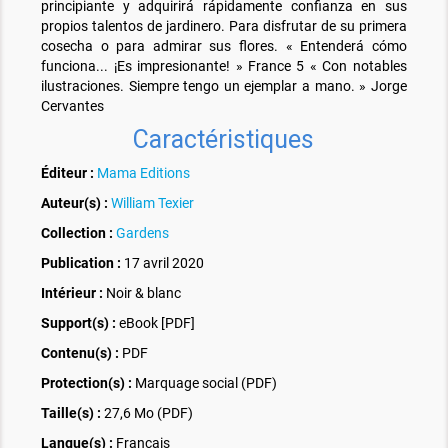
principiante y adquirirá rápidamente confianza en sus
propios talentos de jardinero. Para disfrutar de su primera
cosecha o para admirar sus flores. « Entenderá cómo
funciona... ¡Es impresionante! » France 5 « Con notables
ilustraciones. Siempre tengo un ejemplar a mano. » Jorge
Cervantes
Caractéristiques
Éditeur :
Mama Editions
Auteur(s) :
William Texier
Collection :
Gardens
Publication :
17 avril 2020
Intérieur :
Noir & blanc
Support(s) :
eBook [PDF]
Contenu(s) :
PDF
Protection(s) :
Marquage social (PDF)
Taille(s) :
27,6 Mo (PDF)
Langue(s) :
Français